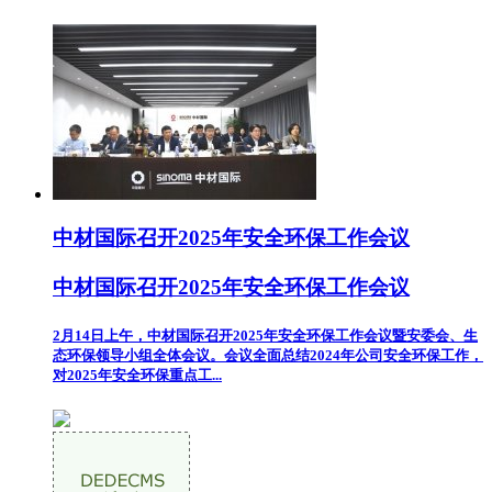
中材国际召开2025年安全环保工作会议
中材国际召开2025年安全环保工作会议
2月14日上午，中材国际召开2025年安全环保工作会议暨安委会、生
态环保领导小组全体会议。会议全面总结2024年公司安全环保工作，
对2025年安全环保重点工...