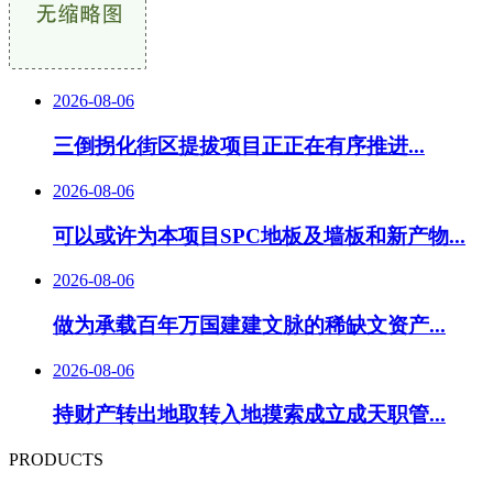
2026-08-06
三倒拐化街区提拔项目正正在有序推进
...
2026-08-06
可以或许为本项目SPC地板及墙板和新产物...
2026-08-06
做为承载百年万国建建文脉的稀缺文资产...
2026-08-06
持财产转出地取转入地摸索成立成天职管...
PRODUCTS