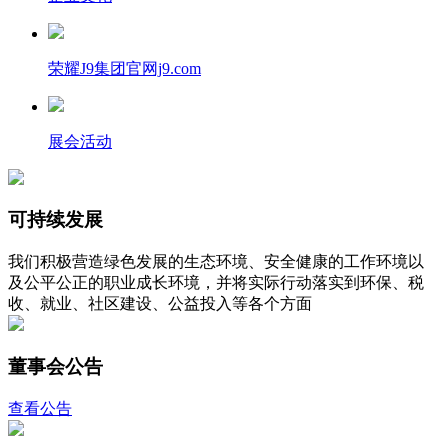
荣耀J9集团官网j9.com
展会活动
可持续发展
我们积极营造绿色发展的生态环境、安全健康的工作环境以
及公平公正的职业成长环境，并将实际行动落实到环保、税
收、就业、社区建设、公益投入等各个方面
董事会公告
查看公告