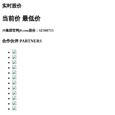
实时股价
当前价
最低价
J9集团官网j9.com股份：SZ300715
合作伙伴 PARTNERS