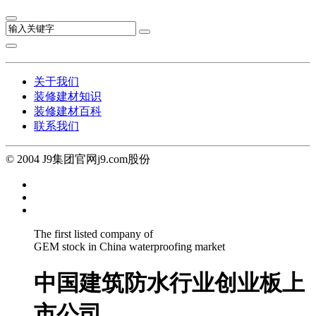
关于我们
装修建材知识
装修建材百科
联系我们
© 2004 J9集团官网j9.com股份
The first listed company of
GEM stock in China waterproofing market
中国建筑防水行业创业板上
市公司