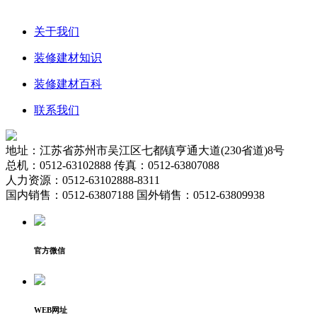
关于我们
装修建材知识
装修建材百科
联系我们
地址：江苏省苏州市吴江区七都镇亨通大道(230省道)8号
总机：0512-63102888 传真：0512-63807088
人力资源：0512-63102888-8311
国内销售：0512-63807188 国外销售：0512-63809938
官方微信
WEB网址