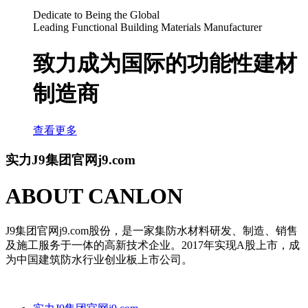
Dedicate to Being the Global
Leading Functional Building Materials Manufacturer
致力成为国际的功能性建材
制造商
查看更多
实力J9集团官网j9.com
ABOUT CANLON
J9集团官网j9.com股份，是一家集防水材料研发、制造、销售
及施
工服务于一体的高新技术企业。2017年实现A股上市，
成
为中国建筑防水行业创业板上市公司。